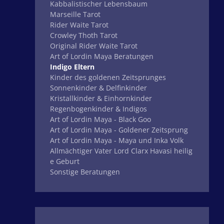
Kabbalistischer Lebensbaum
Marseille Tarot
Rider Waite Tarot
Crowley Thoth Tarot
Original Rider Waite Tarot
Art of Lordin Maya Beratungen
Indigo Eltern
Kinder des goldenen Zeitsprunges
Sonnenkinder & Delfinkinder
Kristallkinder & Einhornkinder
Regenbogenkinder & Indigos
Art of Lordin Maya - Black Goo
Art of Lordin Maya - Goldener Zeitsprung
Art of Lordin Maya - Maya und Inka Volk
Allmächtiger Vater Lord Clarx Havasi heilig
e Geburt
Sonstige Beratungen