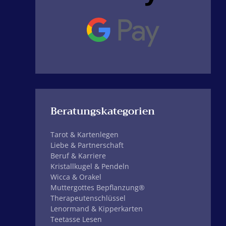
Vorleben als Mutti und Papa der
heilige Josef und die heilige Maria
waren als heiliger Stern geboren
wurde.
Beratungskategorien
Tarot & Kartenlegen
Liebe & Partnerschaft
Beruf & Karriere
Kristallkugel & Pendeln
Wicca & Orakel
Muttergottes Bepflanzung®
Therapeutenschlüssel
Lenormand & Kipperkarten
Teetasse Lesen