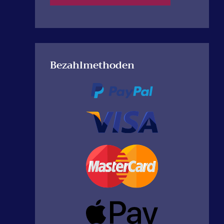
Bezahlmethoden
berater Doris Lordin
Indigo Starberater hl. Stern Deni
sa Havasi
hrsagen, Rider Tarot,
Ihr heiliger Stern Denisa liebt Fan
s Bepflanzung® Wicca
Post die ich als Email Beratung
satz und Teetassen
beantworte und Themen über meine
rmand, Orakel, Zigeuner
zukünftigen Adoptionsgeschwister
n, Kristallkugel,
den Indigoblauen Alien allmächtigen
 in Vorleben mit
Vater Lord Clarx Havasi und seine
ng einer Zeitschriften,
Indigo Zwillingsseele Sandy Havasi,
Illustrierten bekannte
Papa Bär Balazs Havasis & Mama Bär
beraterin🐞 2 🐞 4 🐞 8
Vorreiterin, Doris Lordin Mayas
heilige Geburt im heutigen Leben als
Familie Havasi. Sowie ich in unserem