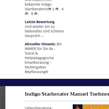
bekannte Indigo
Startberaterin🐞 2 🐞 4
🐞 8 🐞
Letzte Bewertung
Und wieder ein so
liebevolles und schönes
Gespräch …
Aktueller Hinweis:
Bin
 hl. Stern Deni
Indigo Starberater Manuel Tueb
Indigo Star
IMMER für Sie da -
ner
Maya
Sozial &
Heilpädagogische
nisa liebt Fan
Lebensberatung, Coaching,
Pendeln, Wa
Emailberatung -
il Beratung
Erfolgstraining,
Muttergotte
Muttergottes
emen über meine
Unternehmensberatung, Finanzen
Hexe, Kaffee
Bepflanzung®
nsgeschwister
Lesen, Leno
ien allmächtigen
und Skatkarte
asi und seine
Rückführung
e Sandy Havasi,
Kreuzauflösu
Indigo Starberater Manuel Tuebne
vasis & Mama Bär
Magazin und 
ordin Mayas
Indigo Start
eutigen Leben als
🐞
e ich in unserem
Lebensberatung,