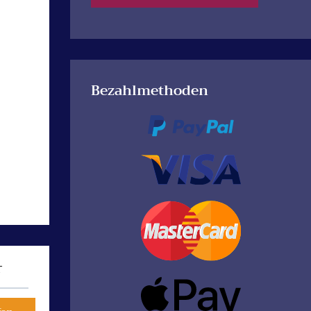
Bezahlmethoden
berater Doris Lordin
Indigo Starberater Eliot Havasi
Meine Adoption Eltern Maestro
Balazs Havasi und meine Mutti
hrsagen, Rider Tarot,
vorreiterin, Doris Lordin Maya
s Bepflanzung® Wicca
erlauben mir wie meiner Schwester
satz und Teetassen
Denisa Havasi, Ihrem heiligen Stern
rmand, Orakel, Zigeuner
von 08 Uhr morgens bis abends um
n, Kristallkugel,
20 Uhr mit kleinen Pausen online zu
 in Vorleben mit
gehen, sodass ich in dieser Zeit für
ng einer Zeitschriften,
Sie da bin.
r
Illustrierten bekannte
beraterin🐞 2 🐞 4 🐞 8