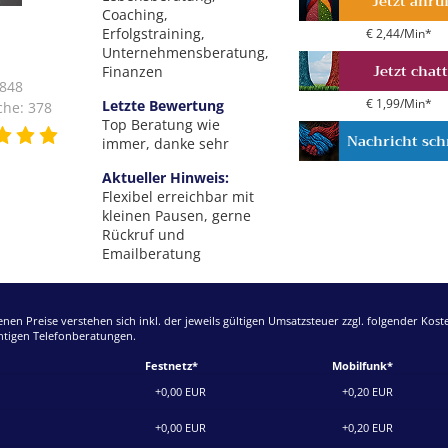
Jetzt anru
und Papa der
Coaching,
 heilige Maria
Erfolgstraining,
€ 2,44/Min
*
tern geboren
Unternehmensberatung,
Jetzt chat
Finanzen
 848
Letzte Bewertung
€ 1,99/Min
*
he: 378
Top Beratung wie
Nachricht sch
immer, danke sehr
Aktueller Hinweis:
Flexibel erreichbar mit
kleinen Pausen, gerne
Rückruf und
Emailberatung
enen Preise verstehen sich inkl. der jeweils gültigen Umsatzsteuer zzgl. folgender Kos
chtigen Telefonberatungen.
Festnetz*
Mobilfunk*
+0,00 EUR
+0,20 EUR
+0,00 EUR
+0,20 EUR