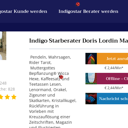
gostar Kunde werden
Indigostar Berater werden
Indigo Starberater Doris Lordin M
Pendeln, Wahrsagen,
Jetzt anru
Rider Tarot,
Muttergottes
€ 2,44/Min
*
Bepflanzung® Wicca
Offline - C
Hexe, Kaffeesatz und
 248
Teetassen Lesen,
€ 2,44/Min
*
he: 828
Lenormand, Orakel,
Zigeuner und
Nachricht sch
Skatkarten, Kristallkugel,
Rückführung in
Vorleben mit
Kreuzauflösung einer
Zeitschriften, Magazin
und Illustrierten