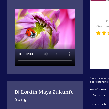
Vorleben als Mutti 
heilige Josef und die
waren als heiliger S
wurde.
ID:
Gespräc
* Alle angegeb
bei kostenpfli
Anrufer aus
Dj Lordin Maya Zukunft
Deutschland
Song
Österreich