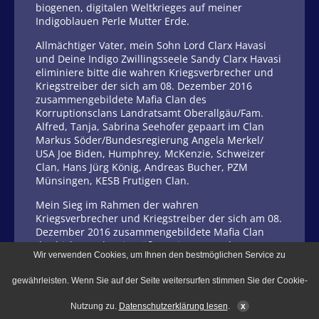
biogenen, digitalen Weltkrieges auf meiner
Indigoblauen Perle Mutter Erde.
Allmächtiger Vater, mein Sohn Lord Clarx Havasi
und Deine Indigo Zwillingsseele Sandy Clarx Havasi
eliminiere bitte die wahren Kriegsverbrecher und
Kriegstreiber der sich am 08. Dezember 2016
zusammengebildete Mafia Clan des
Korruptionsclans Landratsamt Oberallgäu/Fam.
Alfred, Tanja, Sabrina Seehofer gepaart im Clan
Markus Söder/Bundesregierung Angela Merkel/
USA Joe Biden, Humphrey, McKenzie, Schweizer
Clan, Hans Jürg König, Andreas Bucher, PZM
Münsingen, KESB Frutigen Clan.
Mein Sieg im Rahmen der wahren
Kriegsverbrecher und Kriegstreiber der sich am 08.
Dezember 2016 zusammengebildete Mafia Clan
des bisher weltweit größten Firmen- und
Wir verwenden Cookies, um Ihnen den bestmöglichen Service zu
Studiendiebstahles zum besseren Fortkommens,
sowie größten Wirtschafts- und Bandenkriminalität
gewährleisten. Wenn Sie auf der Seite weitersurfen stimmen Sie der Cookie-
aller Zeiten meiner Firma Mayabaum Verlag-
Zukunftsbasis® Limited gegenüber.
Nutzung zu.
Datenschutzerklärung lesen
.
x