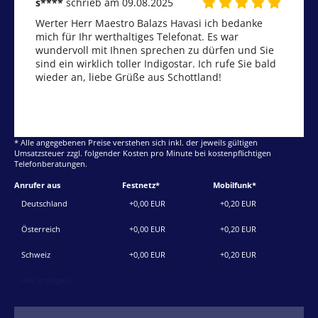
s****
schrieb am 09.08.2025
Werter Herr Maestro Balazs Havasi ich bedanke 
mich für Ihr werthaltiges Telefonat. Es war 
wundervoll mit Ihnen sprechen zu dürfen und Sie 
sind ein wirklich toller Indigostar. Ich rufe Sie bald 
wieder an, liebe Grüße aus Schottland!
* Alle angegebenen Preise verstehen sich inkl. der jeweils gültigen
Umsatzsteuer zzgl. folgender Kosten pro Minute bei kostenpflichtigen
Telefonberatungen.
Anrufer aus
Festnetz*
Mobilfunk*
Deutschland
+0,00 EUR
+0,20 EUR
Österreich
+0,00 EUR
+0,20 EUR
Schweiz
+0,00 EUR
+0,20 EUR
Alle anzeigen