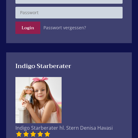
Passwort vergessen?
Indigo Starberater
Indigo Starberater hl. Stern Denisa Havasi
Indigo