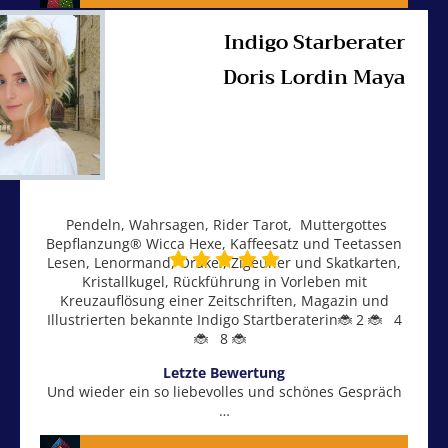
€ 2,88/Min
*
Indigo Starberater
Offline - Chat
Doris Lordin Maya
€ 2,88/Min
*
Nachricht schreiben
Aktueller Hinweis:
Momentan nur Email Beratung
aufgrund meiner Konzerte und Tournee - Sozial &
Heilpädagogische Emailberatung - Indigostar Maestro
Pendeln, Wahrsagen, Rider Tarot, Muttergottes
Balazs Havasi Fan Post Email Beratung
Bepflanzung® Wicca Hexe, Kaffeesatz und Teetassen
Lesen, Lenormand, Orakel, Zigeuner und Skatkarten,
Kristallkugel, Rückführung in Vorleben mit
Kreuzauflösung einer Zeitschriften, Magazin und
Illustrierten bekannte Indigo Startberaterin🐞 2 🐞 4
🐞 8 🐞
Letzte Bewertung
Und wieder ein so liebevolles und schönes Gespräch
…