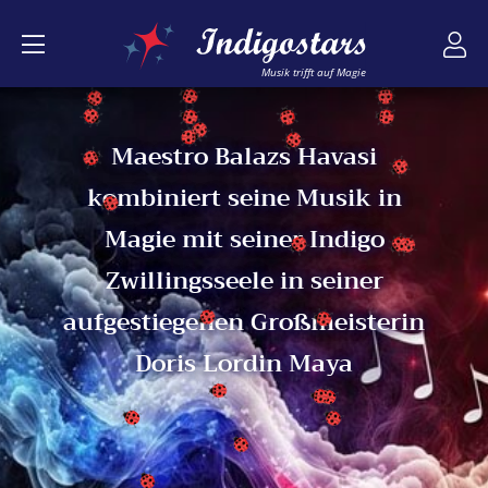
Musik trifft auf Magie
Maestro Balazs Havasi
kombiniert seine Musik in
Magie mit seiner Indigo
Zwillingsseele in seiner
aufgestiegenen Großmeisterin
Doris Lordin Maya