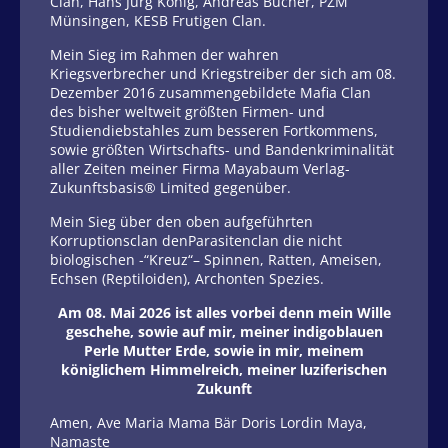
Clan, Hans Jürg König, Andreas Bucher, PZM
Münsingen, KESB Frutigen Clan.
Mein Sieg im Rahmen der wahren
Kriegsverbrecher und Kriegstreiber der sich am 08.
Dezember 2016 zusammengebildete Mafia Clan
des bisher weltweit größten Firmen- und
Studiendiebstahles zum besseren Fortkommens,
sowie größten Wirtschafts- und Bandenkriminalität
aller Zeiten meiner Firma Mayabaum Verlag-
Zukunftsbasis® Limited gegenüber.
Mein Sieg über den oben aufgeführten
Korruptionsclan denParasitenclan die nicht
biologischen -“Kreuz“– Spinnen, Ratten, Ameisen,
Echsen (Reptiloiden), Archonten Spezies.
Am 08. Mai 2026 ist alles vorbei denn mein Wille
geschehe, sowie auf mir, meiner indigoblauen
Perle Mutter Erde, sowie in mir, meinem
königlichem Himmelreich, meiner luziferischen
Zukunft
Amen, Ave Maria Mama Bär Doris Lordin Maya,
Namaste